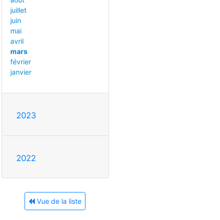
juillet
juin
mai
avril
mars
février
janvier
2023
2022
Vue de la liste