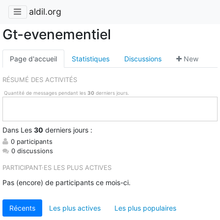
aldil.org
Gt-evenementiel
Page d'accueil
Statistiques
Discussions
New
RÉSUMÉ DES ACTIVITÉS
Quantité de messages pendant les
30
derniers jours.
Dans
Les
30
derniers jours :
0 participants
0 discussions
PARTICIPANT·ES LES PLUS ACTIVES
Pas (encore) de participants ce mois-ci.
Récents
Les plus actives
Les plus populaires