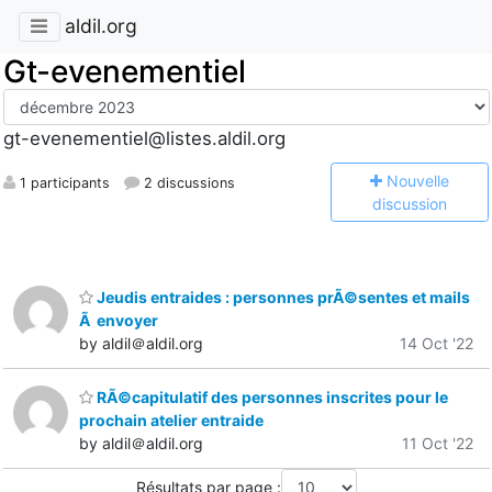
aldil.org
Gt-evenementiel
gt-evenementiel@listes.aldil.org
N
ouvelle
1 participants
2 discussions
discussion
Jeudis entraides : personnes prÃ©sentes et mails
Ã envoyer
by aldil＠aldil.org
14 Oct '22
RÃ©capitulatif des personnes inscrites pour le
prochain atelier entraide
by aldil＠aldil.org
11 Oct '22
Résultats par page :